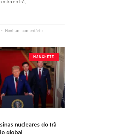
 mira do Irã.
Nenhum comentário
MANCHETE
sinas nucleares do Irã
ão global