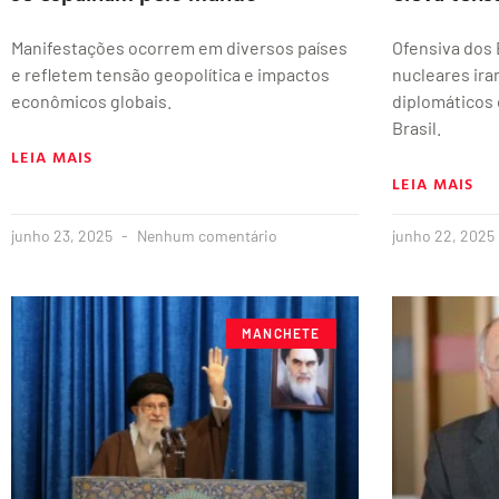
Manifestações ocorrem em diversos países
Ofensiva dos 
e refletem tensão geopolítica e impactos
nucleares ira
econômicos globais.
diplomáticos 
Brasil.
LEIA MAIS
LEIA MAIS
junho 23, 2025
Nenhum comentário
junho 22, 2025
MANCHETE