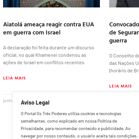
Aiatolá ameaça reagir contra EUA
Convocado 
em guerra com Israel
de Segura
guerra
A declaração foi feita durante um discurso
oficial, no qual Khamenei condenou as
O Conselho d
ações de Israel em conflitos recentes
das Nações Un
(horário de Br
LEIA MAIS
LEIA MAIS
junho 18, 2025
Nenhum comentário
outubro 13, 20
Aviso Legal
O Portal Os Três Poderes utiliza cookies e tecnologias
semelhantes, como explicado em nossa Política de
Privacidade, para recomendar conteúdo e publicidade. Ao
navegar por nosso conteúdo, o usuário aceita tais condições.