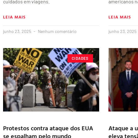
cuidados em viagens.
americanos na
LEIA MAIS
LEIA MAIS
junho 23, 2025
Nenhum comentário
junho 23, 2025
CIDADES
Protestos contra ataque dos EUA
Ataque a u
se espalham pelo mundo
eleva tens