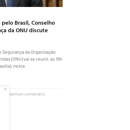
pelo Brasil, Conselho
nça da ONU discute
e Segurança da Organização
idas (ONU) vai se reunir, às 16h
asília), nesta
23
Nenhum comentário