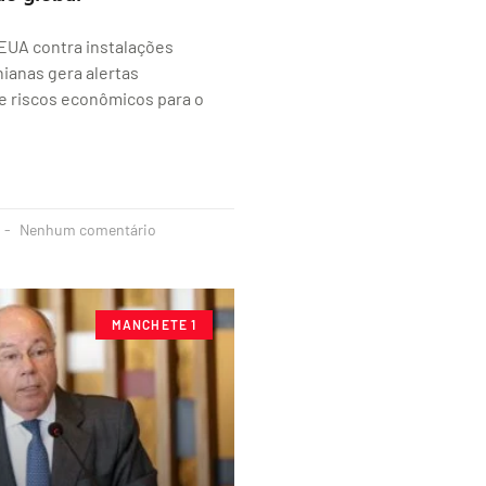
EUA contra instalações
nianas gera alertas
e riscos econômicos para o
Nenhum comentário
MANCHETE 1