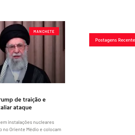
MANCHETE
Postagens Recente
Trump de traição e
aliar ataque
em instalações nucleares
o no Oriente Médio e colocam