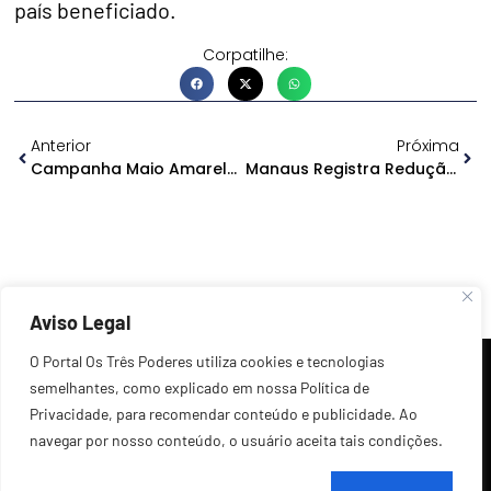
país beneficiado.
Corpatilhe:
Anterior
Próxima
Campanha Maio Amarelo Tenta Sensibilizar Motoristas Sobre Atropelamento De Animais
Manaus Registra Redução Em Mais De 20% Nos Crimes De Latrocínio Em Manaus
Aviso Legal
O Portal Os Três Poderes utiliza cookies e tecnologias
semelhantes, como explicado em nossa Política de
Privacidade, para recomendar conteúdo e publicidade. Ao
navegar por nosso conteúdo, o usuário aceita tais condições.
©2026 Todos os Direitos Reservados.