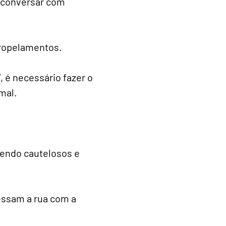
a conversar com
tropelamentos.
, é necessário fazer o
mal.
sendo cautelosos e
essam a rua com a