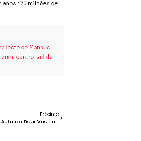
s anos 475 milhões de
a leste de Manaus
 zona centro-sul de
Próxima
Covid-19: Publicada Lei Que Autoriza Doar Vacinas A Outros Países