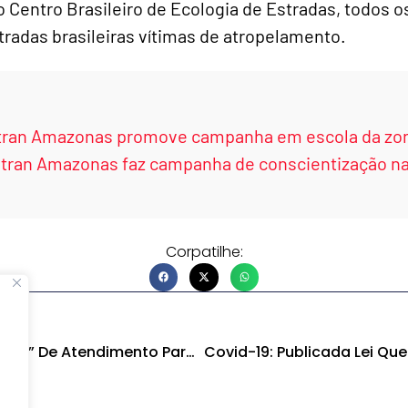
 Centro Brasileiro de Ecologia de Estradas, todos o
radas brasileiras vítimas de atropelamento.
tran Amazonas promove campanha em escola da zon
etran Amazonas faz campanha de conscientização na
Corpatilhe:
DPE-AM Lança “passaporte” De Atendimento Para População Em Situação De Rua