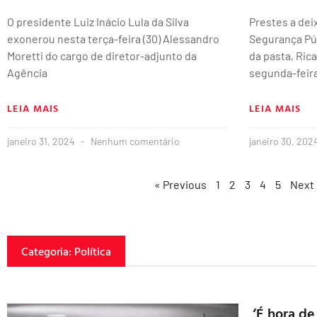
O presidente Luiz Inácio Lula da Silva
Prestes a deix
exonerou nesta terça-feira (30) Alessandro
Segurança Púb
Moretti do cargo de diretor-adjunto da
da pasta, Rica
Agência
segunda-feir
LEIA MAIS
LEIA MAIS
janeiro 31, 2024
Nenhum comentário
janeiro 30, 202
« Previous
1
2
3
4
5
Next
Categoria: Política
‘É hora de