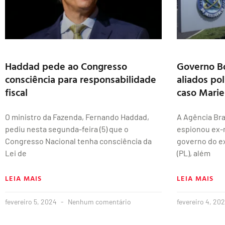
Haddad pede ao Congresso
Governo B
consciência para responsabilidade
aliados po
fiscal
caso Mariel
O ministro da Fazenda, Fernando Haddad,
A Agência Bras
pediu nesta segunda-feira (5) que o
espionou ex-m
Congresso Nacional tenha consciência da
governo do e
Lei de
(PL), além
LEIA MAIS
LEIA MAIS
fevereiro 5, 2024
Nenhum comentário
fevereiro 4, 20