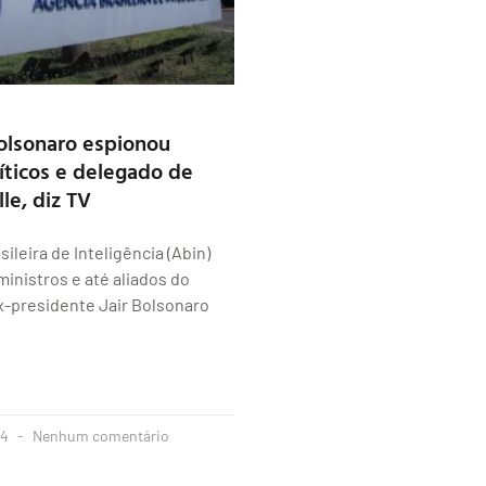
olsonaro espionou
líticos e delegado de
le, diz TV
ileira de Inteligência (Abin)
inistros e até aliados do
x-presidente Jair Bolsonaro
24
Nenhum comentário