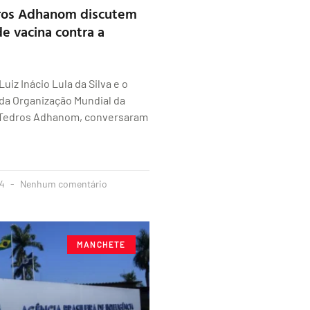
dros Adhanom discutem
e vacina contra a
uiz Inácio Lula da Silva e o
 da Organização Mundial da
 Tedros Adhanom, conversaram
24
Nenhum comentário
MANCHETE