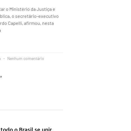
ar o Ministério da Justiça e
lica, o secretário-executivo
rdo Capelli, afirmou, nesta
a
4
Nenhum comentário
 »
 todo o Brasil se unir