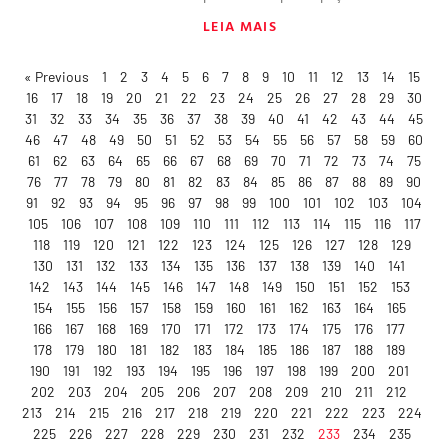
LEIA MAIS
« Previous
1
2
3
4
5
6
7
8
9
10
11
12
13
14
15
16
17
18
19
20
21
22
23
24
25
26
27
28
29
30
31
32
33
34
35
36
37
38
39
40
41
42
43
44
45
46
47
48
49
50
51
52
53
54
55
56
57
58
59
60
61
62
63
64
65
66
67
68
69
70
71
72
73
74
75
76
77
78
79
80
81
82
83
84
85
86
87
88
89
90
91
92
93
94
95
96
97
98
99
100
101
102
103
104
105
106
107
108
109
110
111
112
113
114
115
116
117
118
119
120
121
122
123
124
125
126
127
128
129
130
131
132
133
134
135
136
137
138
139
140
141
142
143
144
145
146
147
148
149
150
151
152
153
154
155
156
157
158
159
160
161
162
163
164
165
166
167
168
169
170
171
172
173
174
175
176
177
178
179
180
181
182
183
184
185
186
187
188
189
190
191
192
193
194
195
196
197
198
199
200
201
202
203
204
205
206
207
208
209
210
211
212
213
214
215
216
217
218
219
220
221
222
223
224
225
226
227
228
229
230
231
232
233
234
235