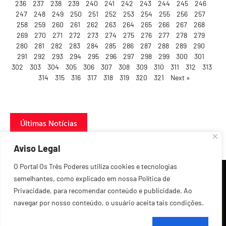
236
237
238
239
240
241
242
243
244
245
246
247
248
249
250
251
252
253
254
255
256
257
258
259
260
261
262
263
264
265
266
267
268
269
270
271
272
273
274
275
276
277
278
279
280
281
282
283
284
285
286
287
288
289
290
291
292
293
294
295
296
297
298
299
300
301
302
303
304
305
306
307
308
309
310
311
312
313
314
315
316
317
318
319
320
321
Next »
Últimas Notícias
Aviso Legal
O Portal Os Três Poderes utiliza cookies e tecnologias
semelhantes, como explicado em nossa Política de
Privacidade, para recomendar conteúdo e publicidade. Ao
navegar por nosso conteúdo, o usuário aceita tais condições.
©2026 Todos os Direitos Reservados.