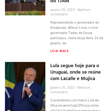
do TJAM
janeiro 25, 2023
Nenhum
comentário
Representando o governador do
Amazonas, Wilson Lima, o vice-
governador Tadeu de Souza
participou, nesta terça-feira, 24 de
janeiro, da
LEIA MAIS
Lula segue hoje para o
Uruguai, onde se reúne
com Lacalle e Mujica
janeiro 25, 2023
Nenhum
comentário
O presidente Luiz Inácio Lula da
Silva encerra hoje (25) sua visita
oficial à Argentina e segue para o