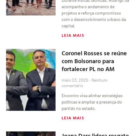
Durante visitas técnicas, Rodrigo Sá
acompanha o andamento de
projetos e reforça compromisso
com o desenvolvimento urbano da
capital.
LEIA MAIS
Coronel Rosses se reúne
com Bolsonaro para
fortalecer PL no AM
maio 23, 2025
Nenhum
comentário
Encontro visa alinhar estratégias
políticas e ampliar a presença do
partido no estado.
LEIA MAIS
Joana Darc lidera resgate