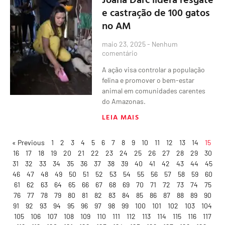
e castração de 100 gatos
no AM
maio 23, 2025
Nenhum
comentário
A ação visa controlar a população
felina e promover o bem-estar
animal em comunidades carentes
do Amazonas.
LEIA MAIS
« Previous
1
2
3
4
5
6
7
8
9
10
11
12
13
14
15
16
17
18
19
20
21
22
23
24
25
26
27
28
29
30
31
32
33
34
35
36
37
38
39
40
41
42
43
44
45
46
47
48
49
50
51
52
53
54
55
56
57
58
59
60
61
62
63
64
65
66
67
68
69
70
71
72
73
74
75
76
77
78
79
80
81
82
83
84
85
86
87
88
89
90
91
92
93
94
95
96
97
98
99
100
101
102
103
104
105
106
107
108
109
110
111
112
113
114
115
116
117