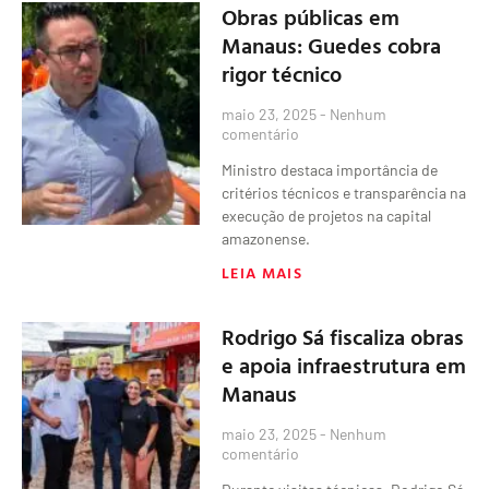
Obras públicas em
Manaus: Guedes cobra
rigor técnico
maio 23, 2025
Nenhum
comentário
Ministro destaca importância de
critérios técnicos e transparência na
execução de projetos na capital
amazonense.
LEIA MAIS
Rodrigo Sá fiscaliza obras
e apoia infraestrutura em
Manaus
maio 23, 2025
Nenhum
comentário