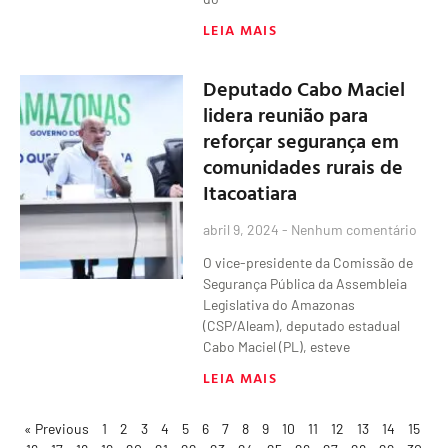
LEIA MAIS
Deputado Cabo Maciel
lidera reunião para
reforçar segurança em
comunidades rurais de
Itacoatiara
abril 9, 2024
Nenhum comentário
O vice-presidente da Comissão de
Segurança Pública da Assembleia
Legislativa do Amazonas
(CSP/Aleam), deputado estadual
Cabo Maciel (PL), esteve
LEIA MAIS
« Previous
1
2
3
4
5
6
7
8
9
10
11
12
13
14
15