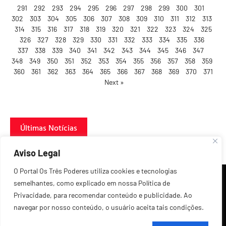
291
292
293
294
295
296
297
298
299
300
301
302
303
304
305
306
307
308
309
310
311
312
313
314
315
316
317
318
319
320
321
322
323
324
325
326
327
328
329
330
331
332
333
334
335
336
337
338
339
340
341
342
343
344
345
346
347
348
349
350
351
352
353
354
355
356
357
358
359
360
361
362
363
364
365
366
367
368
369
370
371
Next »
Últimas Notícias
Aviso Legal
O Portal Os Três Poderes utiliza cookies e tecnologias
semelhantes, como explicado em nossa Política de
Privacidade, para recomendar conteúdo e publicidade. Ao
navegar por nosso conteúdo, o usuário aceita tais condições.
©2026 Todos os Direitos Reservados.