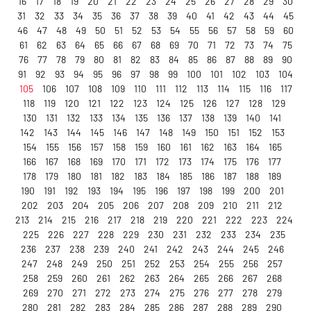
16
17
18
19
20
21
22
23
24
25
26
27
28
29
30
31
32
33
34
35
36
37
38
39
40
41
42
43
44
45
46
47
48
49
50
51
52
53
54
55
56
57
58
59
60
61
62
63
64
65
66
67
68
69
70
71
72
73
74
75
76
77
78
79
80
81
82
83
84
85
86
87
88
89
90
91
92
93
94
95
96
97
98
99
100
101
102
103
104
105
106
107
108
109
110
111
112
113
114
115
116
117
118
119
120
121
122
123
124
125
126
127
128
129
130
131
132
133
134
135
136
137
138
139
140
141
142
143
144
145
146
147
148
149
150
151
152
153
154
155
156
157
158
159
160
161
162
163
164
165
166
167
168
169
170
171
172
173
174
175
176
177
178
179
180
181
182
183
184
185
186
187
188
189
190
191
192
193
194
195
196
197
198
199
200
201
202
203
204
205
206
207
208
209
210
211
212
213
214
215
216
217
218
219
220
221
222
223
224
225
226
227
228
229
230
231
232
233
234
235
236
237
238
239
240
241
242
243
244
245
246
247
248
249
250
251
252
253
254
255
256
257
258
259
260
261
262
263
264
265
266
267
268
269
270
271
272
273
274
275
276
277
278
279
280
281
282
283
284
285
286
287
288
289
290