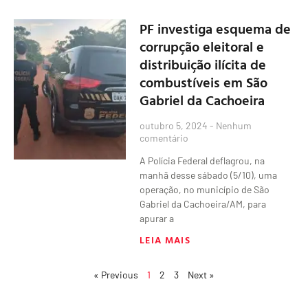
PF investiga esquema de
corrupção eleitoral e
distribuição ilícita de
combustíveis em São
Gabriel da Cachoeira
outubro 5, 2024
Nenhum
comentário
A Polícia Federal deflagrou, na
manhã desse sábado (5/10), uma
operação, no município de São
Gabriel da Cachoeira/AM, para
apurar a
LEIA MAIS
« Previous
1
2
3
Next »