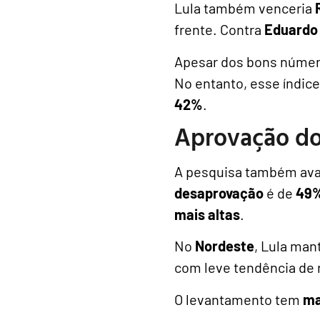
Lula também venceria
frente. Contra
Eduardo 
Apesar dos bons núme
No entanto, esse índic
42%
.
Aprovação do
A pesquisa também aval
desaprovação
é de
49
mais altas
.
No
Nordeste
, Lula ma
com leve tendência de 
O levantamento tem
ma