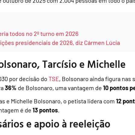
de outubro de 2025 com 2.004 pessoas em todo o paí
eria todos no 2º turno em 2026
eições presidenciais de 2026, diz Cármen Lúcia
olsonaro, Tarcísio e Michelle
030 por decisão do
TSE
, Bolsonaro ainda figura nas 
ra
36%
de Bolsonaro, uma vantagem de
10 pontos p
tas e Michelle Bolsonaro, o petista lidera com
12 pon
antagem é de
13 pontos
.
ários e apoio à reeleição