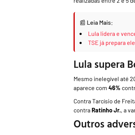
realizadas entre 2 e 5 
Leia Mais:
Lula lidera e venc
TSE já prepara el
Lula supera B
Mesmo inelegível até 2
aparece com
46%
cont
Contra Tarcísio de Frei
contra
Ratinho Jr.
, a v
Outros advers