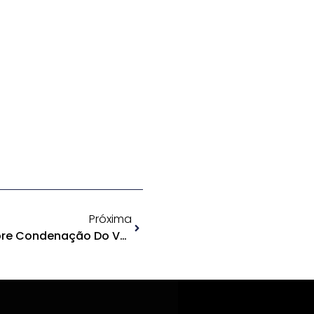
Próxima
MPF Envia Ofício À CMM Sobre Condenação Do Vereador Jaildo Oliveira Pelo STJ