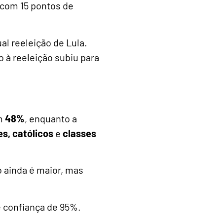
com 15 pontos de
l reeleição de Lula.
 à reeleição subiu para
m
48%
, enquanto a
s, católicos
e
classes
o ainda é maior, mas
e confiança de 95%.