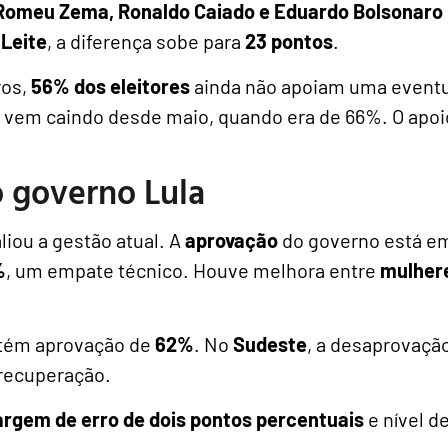
Romeu Zema, Ronaldo Caiado e Eduardo Bolsonaro
Leite
, a diferença sobe para
23 pontos
.
ros,
56% dos eleitores
ainda não apoiam uma eventua
e vem caindo desde maio, quando era de 66%. O apoio
 governo Lula
iou a gestão atual. A
aprovação
do governo está e
%
, um empate técnico. Houve melhora entre
mulhere
ntém aprovação de
62%
. No
Sudeste
, a desaprovaçã
recuperação.
rgem de erro de dois pontos percentuais
e nível d