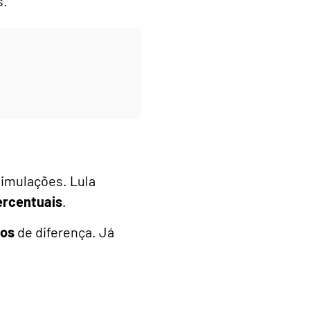
s.
simulações. Lula
ercentuais
.
tos
de diferença. Já