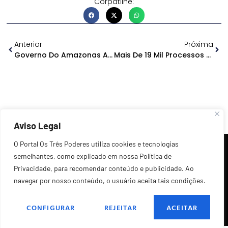
Corpatilhe:
Anterior
Próxima
Governo Do Amazonas Assina Renovação Do RespirAR Até O Fim De 2022
Mais De 19 Mil Processos Sobre Violência Doméstica Tramitam No Judiciário Do Amazonas
Aviso Legal
O Portal Os Três Poderes utiliza cookies e tecnologias
semelhantes, como explicado em nossa Política de
Privacidade, para recomendar conteúdo e publicidade. Ao
navegar por nosso conteúdo, o usuário aceita tais condições.
©2026 Todos os Direitos Reservados.
CONFIGURAR
REJEITAR
ACEITAR
POLÍTICA DE PRIVACIDADE
FALE CONOSCO