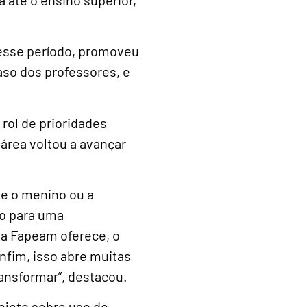
Nesse período, promoveu
caso dos professores, e
ol de prioridades
área voltou a avançar
ue o menino ou a
ão para uma
 a Fapeam oferece, o
Enfim, isso abre muitas
ransformar”, destacou.
rojeto sobre uso de