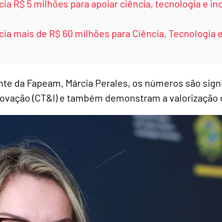
ia R$ 5 milhões para apoiar ciência, tecnologia e i
ia mais de R$ 60 milhões para Ciência, Tecnologia 
nte da Fapeam, Márcia Perales, os números são signi
Inovação (CT&I) e também demonstram a valorização 