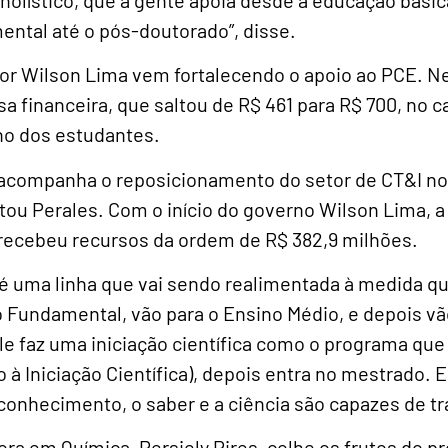
ntal até o pós-doutorado”, disse.
or Wilson Lima vem fortalecendo o apoio ao PCE. 
lsa financeira, que saltou de R$ 461 para R$ 700, no 
 no dos estudantes.
companha o reposicionamento do setor de CT&I no r
ou Perales. Com o início do governo Wilson Lima, a 
 recebeu recursos da ordem de R$ 382,9 milhões.
é uma linha que vai sendo realimentada à medida q
Fundamental, vão para o Ensino Médio, e depois v
le faz uma iniciação científica como o programa que
 à Iniciação Científica), depois entra no mestrado. 
conhecimento, o saber e a ciência são capazes de t
ora em Química, Persiely Pires, colhe os frutos do p