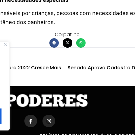
onsáveis por crianças, pessoas com necessidades esp
tâneo dos banheiros.
Corpatilhe:
Orçamento Da Prefeitura Para 2022 Cresce Mais R$ 30 Milhões Com Emendas Da Aleam