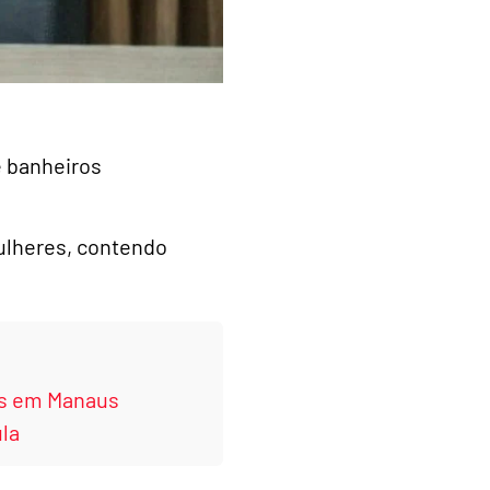
e banheiros
ulheres, contendo
tes em Manaus
la