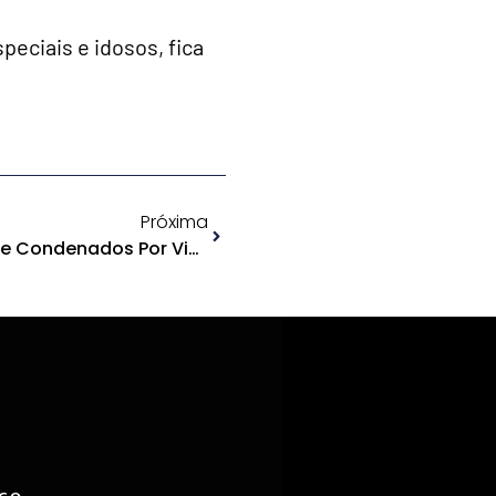
eciais e idosos, fica
Próxima
Senado Aprova Cadastro De Condenados Por Violência Contra Mulher