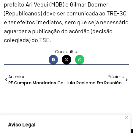
prefeito Ari Vequi (MDB) e Gilmar Doerner
(Republicanos) deve ser comunicada ao TRE-SC
e ter efeitos imediatos, sem que seja necessário
aguardar a publicação do acórdão (decisão
colegiada) do TSE.
Corpatilhe:
Anterior
Próxima
PF Cumpre Mandados Contra CAC’s Que Não Recadastraram Armas
Lula Reclama Em Reunião No Conselhão Que Não Se Pode Falar De Juros
Aviso Legal