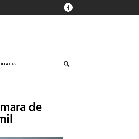
CIDADES
âmara de
mil