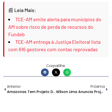
Leia Mais:
TCE-AM emite alerta para municípios do
AM sobre risco de perda de recursos do
Fundeb
TCE-AM entrega à Justiça Eleitoral lista
com 616 gestores com contas reprovadas
Corpatilhe:
Anterior
Próxima
Amazonas Tem Projeto Do Primeiro Castramóvel Fluvial Do Mundo
Wilson Lima Anuncia Projeto De Lei De Integralidade E Paridade Da Polícia Civil Em Relação À Aposentadoria