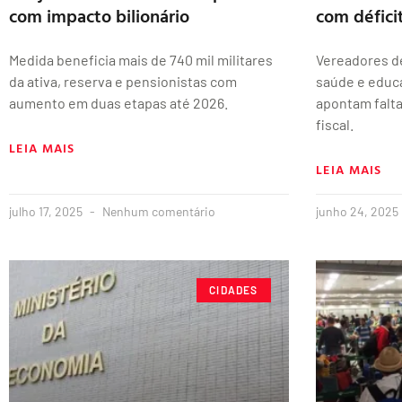
com impacto bilionário
com défici
Medida beneficia mais de 740 mil militares
Vereadores d
da ativa, reserva e pensionistas com
saúde e educa
aumento em duas etapas até 2026.
apontam falta
fiscal.
LEIA MAIS
LEIA MAIS
julho 17, 2025
Nenhum comentário
junho 24, 2025
CIDADES