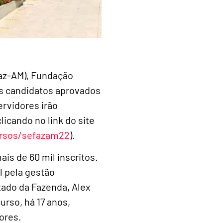
faz-AM), Fundação
dos candidatos aprovados
ervidores irão
licando no link do site
ursos/sefazam22
).
is de 60 mil inscritos.
l pela gestão
tado da Fazenda, Alex
urso, há 17 anos,
ores.