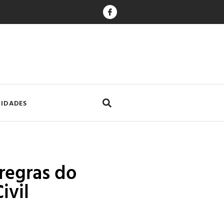
CIDADES
egras do
ivil