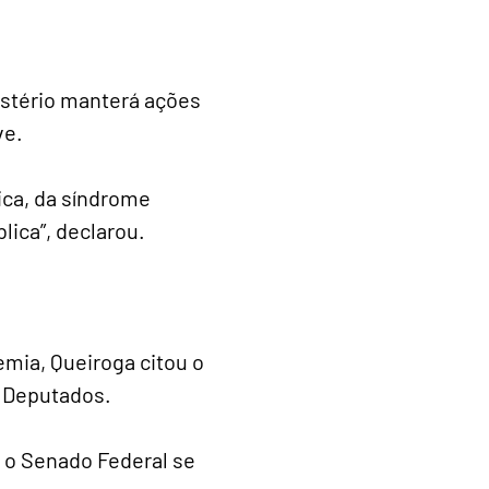
istério manterá ações
ve.
ica, da síndrome
lica”, declarou.
mia, Queiroga citou o
s Deputados.
 o Senado Federal se