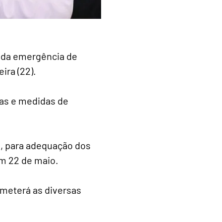
o da emergência de
ira (22).
cas e medidas de
s, para adequação dos
em 22 de maio.
meterá as diversas