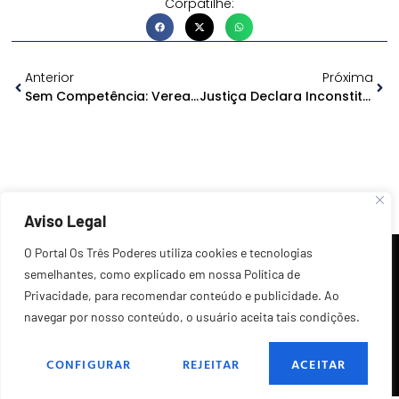
Corpatilhe:
Anterior
Próxima
Sem Competência: Vereadores De Manaus Debatem Sobre A BR-319
Justiça Declara Inconstitucionais Artigos De Lei Sobre Taxa De Inspeção Veicular Ambiental
Aviso Legal
O Portal Os Três Poderes utiliza cookies e tecnologias
semelhantes, como explicado em nossa Política de
Privacidade, para recomendar conteúdo e publicidade. Ao
navegar por nosso conteúdo, o usuário aceita tais condições.
©2026 Todos os Direitos Reservados.
CONFIGURAR
REJEITAR
ACEITAR
POLÍTICA DE PRIVACIDADE
FALE CONOSCO