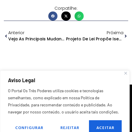
Corpatilhe:
Anterior
Próxima
Veja As Principais Mudanças No Novo Marco Legal Do Saneamento
Projeto De Lei Propõe Isenção De ICMS Sobre Medicamento Para Atrofia Muscular Espinhal
Aviso Legal
O Portal Os Três Poderes utiliza cookies e tecnologias
semelhantes, como explicado em nossa Política de
Privacidade, para recomendar conteúdo e publicidade. Ao
navegar por nosso conteúdo, o usuário aceita tais condições.
©2026 Todos os Direitos Reservados.
CONFIGURAR
REJEITAR
ACEITAR