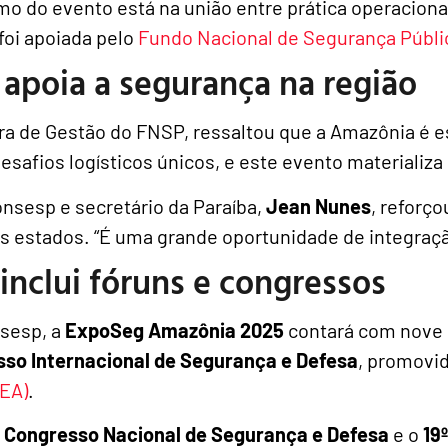
mo do evento está na união entre prática operaciona
 foi apoiada pelo
Fundo Nacional de Segurança Públi
apoia a segurança na região
tora de Gestão do FNSP, ressaltou que a Amazônia é e
safios logísticos únicos, e este evento materializa 
nsesp e secretário da Paraíba,
Jean Nunes
, reforço
s estados. “É uma grande oportunidade de integraçã
nclui fóruns e congressos
nsesp, a
ExpoSeg Amazônia 2025
contará com nove 
sso Internacional de Segurança e Defesa
, promovi
EA)
.
o
Congresso Nacional de Segurança e Defesa
e o
19