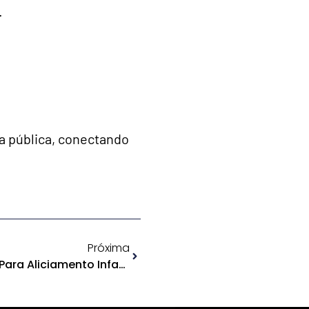
.
a pública, conectando
Próxima
CCJ Aprova Punição Maior Para Aliciamento Infantil Online