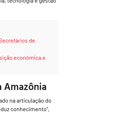
ia, tecnologia e gestão
Secretários de
nsição econômica e
a Amazônia
ado na articulação do
oduz conhecimento”,