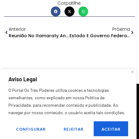
Corpatilhe:
Anterior
Próxima
Reunião No Itamaraty Analisa Conflitos Em Israel E Na Palestina
Estado E Governo Federal Vão Mapear Situação Da Fauna Nos Rios Do Amazonas
Aviso Legal
O Portal Os Três Poderes utiliza cookies e tecnologias
semelhantes, como explicado em nossa Política de
Privacidade, para recomendar conteúdo e publicidade. Ao
navegar por nosso conteúdo, o usuário aceita tais condições.
©2026 Todos os Direitos Reservados.
CONFIGURAR
REJEITAR
ACEITAR
POLÍTICA DE PRIVACIDADE
FALE CONOSCO