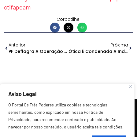
ctifapeam
Corpatilhe:
Anterior
Próxima
PF Deflagra A Operação Nacional Proteção Integral Em Combate Ao Abuso Sexual De Crianças E Adolescentes
Ótica É Condenada A Indenizar Trabalhadora Por Assédio Moral De Gerente
Aviso Legal
O Portal Os Três Poderes utiliza cookies e tecnologias
semelhantes, como explicado em nossa Política de
Privacidade, para recomendar conteúdo e publicidade. Ao
navegar por nosso conteúdo, o usuário aceita tais condições.
©2026 Todos os Direitos Reservados.