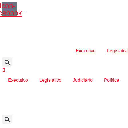
Icon-
Ir
cebook
para
o
conteúdo
Executivo
Legislativ
Executivo
Legislativo
Judiciário
Política