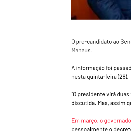
O pré-candidato ao Sen
Manaus.
A informação foi passad
nesta quinta-feira (28).
“O presidente virá dua
discutida. Mas, assim q
Em março, o governador
pessoalmente o decret