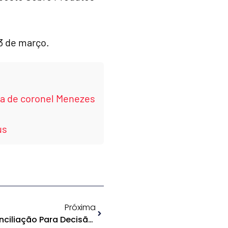
23 de março.
ura de coronel Menezes
us
Próxima
STF Marca Audiência De Conciliação Para Decisão Sobre IPI Na ZFM