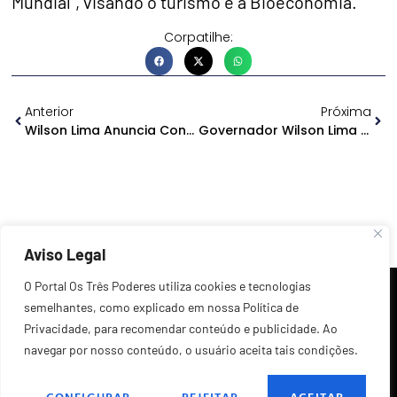
Mundial”, visando o turismo e a Bioeconomia.
Corpatilhe:
Anterior
Próxima
Wilson Lima Anuncia Construção De Pontes Para Interligar Novo Aripuanã Ao Município De Apuí
Governador Wilson Lima Está Com Covid-19
Aviso Legal
O Portal Os Três Poderes utiliza cookies e tecnologias
semelhantes, como explicado em nossa Política de
Privacidade, para recomendar conteúdo e publicidade. Ao
navegar por nosso conteúdo, o usuário aceita tais condições.
©2026 Todos os Direitos Reservados.
CONFIGURAR
REJEITAR
ACEITAR