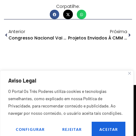
Corpatilhe:
Anterior
Próxima
Congresso Nacional Vai Discutir Recomposição Do Financiamento Tripartite Do Samu
Projetos Enviados À CMM Propõem Perdão De Dívidas Do Fumipeq E Cria O Auxílio Empreendedor
Aviso Legal
O Portal Os Três Poderes utiliza cookies e tecnologias
semelhantes, como explicado em nossa Política de
Privacidade, para recomendar conteúdo e publicidade. Ao
navegar por nosso conteúdo, o usuário aceita tais condições.
©2026 Todos os Direitos Reservados.
CONFIGURAR
REJEITAR
ACEITAR
POLÍTICA DE PRIVACIDADE
FALE CONOSCO