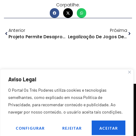
Corpatilhe:
Anterior
Próxima
Projeto Permite Desapropriação De Bens E Serviços Durante Pandemia
Legalização De Jogos De Azar Chega Ao Senado
Aviso Legal
O Portal Os Três Poderes utiliza cookies e tecnologias
semelhantes, como explicado em nossa Política de
Privacidade, para recomendar conteúdo e publicidade. Ao
navegar por nosso conteúdo, o usuário aceita tais condições.
©2026 Todos os Direitos Reservados.
CONFIGURAR
REJEITAR
ACEITAR
POLÍTICA DE PRIVACIDADE
FALE CONOSCO